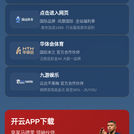
**巴特勒終於受夠了熱火的“溫柔對待”：他為何提出交易申
請？**
在NBA這樣一個競爭激烈、充滿戲劇性的聯盟中，明星球員
的去留永遠是讓球迷熱議的話題。而近日，**邁阿密熱火核
心球員吉米·巴特勒**再次成為了焦點——根據多方信源，他
對球隊的“溫柔對待”感到不滿，最終提出了交易申請。究竟
這背後隱藏著哪些原因？曾幾何時被視為熱火“硬核文化”的
完美體現者的巴特勒，為何突然按下了離開的快進鍵？
---
### **“溫柔對待”的背後，熱火文化的變質？**