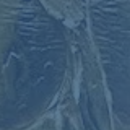
---
### **案例分析：其他超級巨星的交易啟示**
巴特勒的情況令人大膽聯想到詹姆斯·哈登最近的離隊風
波。在哈登與費城76人之間，也曾因交易計劃和管理層態