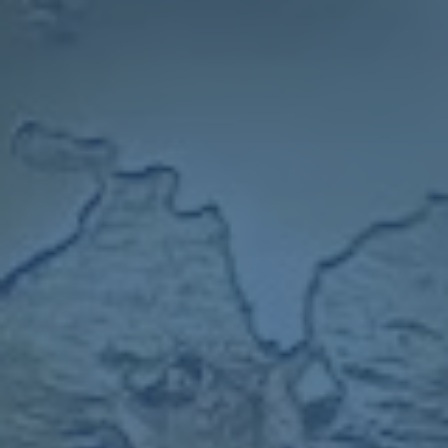
### **巴特勒的不滿情緒源於性格與目標的矛盾**
吉米·巴特勒以個性直率、好勝著稱。在公牛時代，他曾因
對隊友訓練態度不滿而被外界冠以“刺頭”之名。在森林狼，
他甚至與隊內球星直接對峙，表達自己對球隊文化的厭倦。
因此，巴特勒所追求的，不僅僅是一份高薪合同或單純的球
場榮耀，**他渴望一支願意全力爭勝的陣容，並在那裡與志
同道合的戰友並肩作戰。**
事實上，熱火過去幾年的表現雖然堪稱佳作，但卻始終欠缺
致命一擊的實力。2020賽季，他們殺入總決賽，卻遺憾敗
於湖人。上賽季，他們再次闖入總決賽，卻慘遭丹佛掘金碾
壓。這次次未能登頂的經歷對巴特勒來說無疑是一種*激勵
與挫敗並存*的心情。更令他難以接受的是，熱火在上述背
後似乎始終無法真正強化陣容來補足短板。