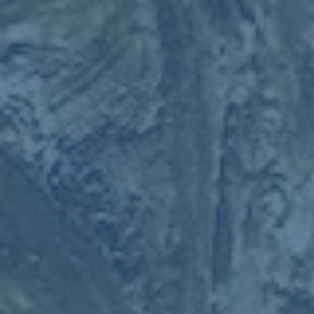
度而產生分歧。事實證明，當雙方**目標和行動不一致**
時，球隊與球員之間的矛盾幾乎不可調和。而巴特勒與熱火
的情況何嘗不是如此？球員希望全力衝冠，而管理層卻選擇
謹慎維穩，這對任何渴望榮耀的球員來說都是一種打擊。
---
### **總結：離開或許是無奈，但亦是必然**
**巴特勒提出交易申請，背後反映的不僅僅是他個人的不
滿，更是當前熱火文化的一種危機**。對於巴特勒來說，他
想要的是一支有企圖心的球隊，而非沉溺於過去榮耀的“平
庸之師”。對於球迷們而言，這個消息雖讓人遺憾，但同時
也給熱火敲響警鐘：過於“溫柔”的策略或許會讓更多志在高
遠的球員選擇離去。如果巴特勒今後身披另一隊球衣重返美
航球館，這份對比或許會對熱火管理層更為刺痛。