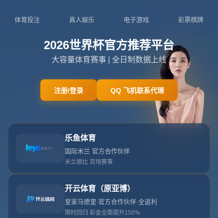
18668227325
admin@zhs-xingkongapp.com
塞
維
利
亞
後
衛
：
拉
莫
斯
領
路
揚
名
！
.
首页
塞維利亞後衛：拉莫斯領路揚名！.