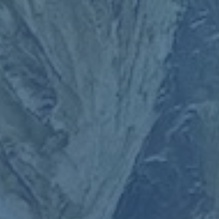
类别
健康保险
汽车保险
房屋保险
人寿保险
旅行保险
商业保险