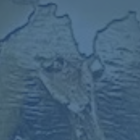
为更加直观地理解，咱们可以对比两种不同类型的球员：现
役的约什·基迪和巅峰时期的德维恩·韦德。
基迪凭借均衡数据逐步打开了自己的NBA名声。但数据显
示：他的高效区间仅集中在“边角区域投篮”，场均得分偏低
（约 14 分），**缺乏组织领导力和单打绝杀能力**。而在
巅峰的韦德，则几乎承担了球队每场比赛的得分、组织甚至
防守压力，在热火队2006年夺冠之路中，韦德场均 34.7
分脱颖而出，成为团队绝对核心。
从这里可以看出，阿里纳斯批评的或许并不是基迪，而是数
据不该被单一解读。**篮球需要的是真正掌控比赛节奏的球
员，而不仅是全面却无亮点的角色型球员。**
### **阿里纳斯：何以“不想要”这样的球员？**