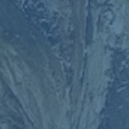
本文关键词:
星空体育