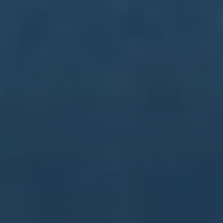
首页
关于我们
服务
团队
新闻中心
联系我们
联系我们
18668227325
邮箱
admin@zhs-xingkongapp.com