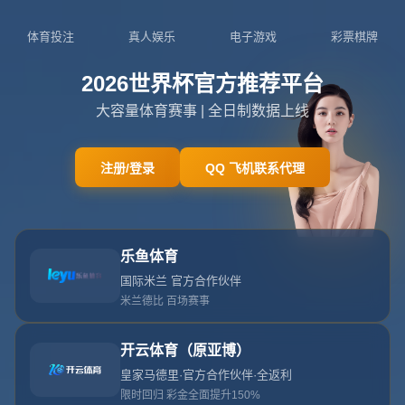
18668227325
admin@zhs-xingkongapp.com
阿
裏
納
斯
：
數
據
再
多
也
只
是
7
加
7
加
7
，
不
值
得
一
提
，
我
可
不
想
要
基
迪
那
樣
的
球
員
.
首页
阿裏納斯：數據再多也只是7加7加7，不值得一提，我
可不想要基迪那樣的球員.