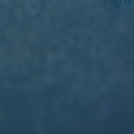
订阅新闻通讯
随时了解我们的最新动态！订阅我们的时事通讯即可