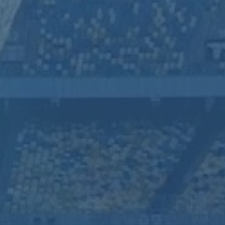
须拿分”的比赛中失去了主动权。通过此役，我们不难
术深度和板凳厚度敲响了警钟。
AZP的红牌为例，这反映的不只是球员个人的失误，
曾在2020/21赛季欧冠半决赛次回合对阵皇马的比
手逆转。
中的竞争力。若不能从当前的失败中汲取教训，他们在
不只由场上比分决定，关键时刻的冲动和团队合作的薄