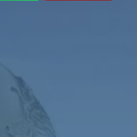
**
用精准的跑位与犀利的反击对切尔西后防施加了巨大压
斯头球破门，帮助主队取得领先优势。这一关键进球不
。
次制造威胁。他在第34分钟门前的抢点帮助蓝军扳平
要入账。然而，在积分压力笼罩下，切尔西整体的进攻
次防守疏漏，在第65分钟由高中锋瓦特金斯迎势破
士气，也让切尔西陷入更加艰难的境地。
过大吃到第二张黄牌，被红牌罚下。这张红牌直接改变
比赛中显得力不从心，最终未能扳平比分。