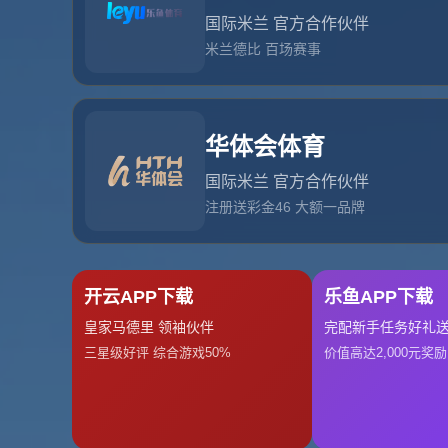
首页
英超第38輪阿斯頓維拉2-1切爾西 奇爾維爾破門
类别