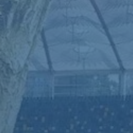
上的重要支柱。然而，在这场至关重要的比赛中，他却
让切尔西少了一人，也切断了球队在最后阶段发起反扑
最佳。在上半场，他曾多次因防守站位问题被对手突
核心的临场失误，无疑成为了决定这场比赛走向的重要
来需要更稳定和冷静的领袖。
无论是明斯的头球破门还是瓦特金斯的精准终结，都展
行力和团队配合的一次成功总结，也为未来征战英超注
奇尔维尔的进球虽令人振奋，但**AZP染红带来的