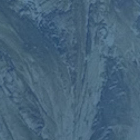
阿斯皮利奎塔作为切尔西的主力队长，本赛季一直是防线
因防守上的一次不理智动作领到了红牌。**AZP染红不仅
的可能性**。
通过复盘，我们可以看到，AZP在本场比赛中的表现并非
破，而下半场的动作过大亦是耐心不足的体现。一位球队
因素。切尔西球迷难免会感到遗憾，但这也提醒球队在未
### **比赛意义：一场影响深远的胜利与败局**
对于阿斯顿维拉来说，这场胜利是对本赛季的完美收官。
示了这支“中游球队”的巨大潜能。这是他们本赛季战术执
入了信心。
反观切尔西，这场败局让他们在欧战席位争夺中陷入被动。而