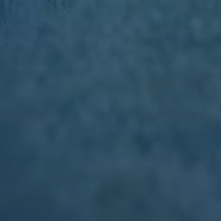
订阅我们的服务