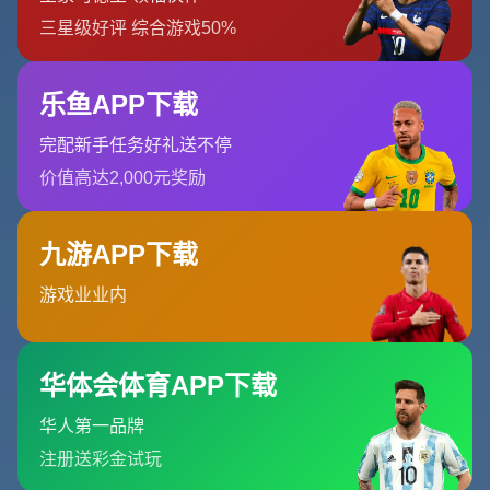
德羅巴，是非洲足球的代名詞，更是全球足壇的傳奇。在他
長達20年的職業生涯中，他不僅幫助切爾西奪得數個重要
冠軍，還以**個人魅力與領袖氣質影響了幾代球迷與球員
**。退役後，他並未遠離足球，選擇加入科特迪瓦AFI以幫
助改善國內足球環境。他的這一舉動被認為象徵著非洲足球
的進步，也是他對家鄉的一份深沉的愛。
但作為副主席，德羅巴面臨的挑戰卻遠超想像。**球員權益
保障不足、管理機制不健全**等問題長期困擾著科特迪瓦足