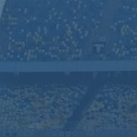
默契和協作能力是無法短時間訓練得出的**，而德布勞
。然而，德布勞內以其出色的表現破除了外界的疑慮，
。這不僅僅是對他個人能力的肯定，也是對球隊整體實
新一輪的比賽，同時也再次宣告了他在世界足球舞台上