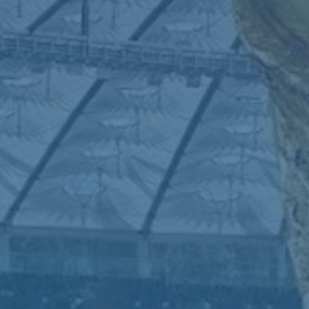
阿尔维斯晒照观战德比：
被皇马球迷团团围住
2026-04-
12T01:28:36+08:00
伯纳乌将进行80天的装
修 期间将不再举办比赛
2026-04-
11T01:28:37+08:00
阿斯票选皇马罚点人
选-60%的人支持贝林厄
姆主罚
2026-04-
10T01:28:36+08:00