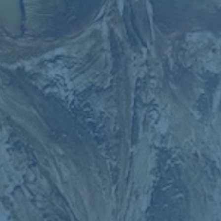
當德布勞內缺席時，曼城中場的創造力和進攻效率顯得相
的調整挑戰。然而，隨著他的回歸，我們看到了一支重新
**德布勞內的精準傳球是球場上的一大瑰寶。**儘管傷
減。在他回歸後的幾場比賽中，德布勞內用**6次助攻**
更容易找到射門機會，這也是為何他的回歸大大提升了曼
除了助攻，德布勞內還以**2粒關鍵進球**證明了他驚人
己之力改變比賽的走向。他在球場上的靈活走位和精準射
易忽視的資產。
**然而，德布勞內的傷愈歸來並不僅僅是技術層面的提升
傷病期的康復往往考驗著球員的心理素質，而德布勞內以
的復出不僅僅是技術上的回歸，更是精神領袖的回歸，使
從團隊合作的角度來看，德布勞內的復出也重新激活了球