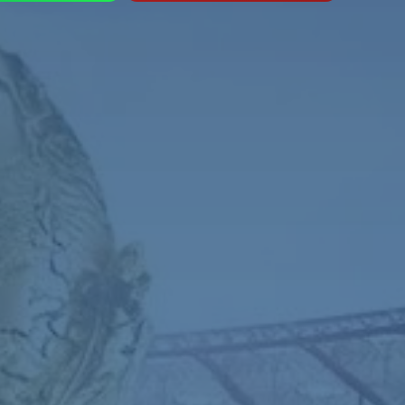
因素之一。而當像德布勞內這樣一位中場大師回歸時，
在經歷了一段時間的傷病後，以2球6助攻的亮眼成績單