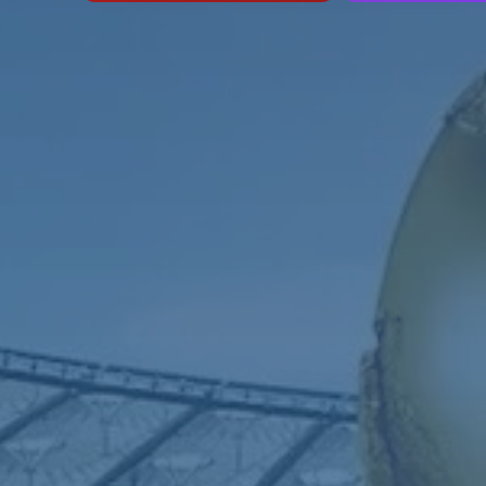
健康保险
汽车保险
房屋保险
人寿保险
旅行保险
商业保险
最新文章