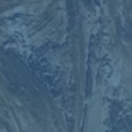
也为俱乐部贡献了可贵的价值和回忆。**在现代足球变幻莫
测的背景下，他的坚持和热爱让我们见识到一名传奇球员的
风采与魅力。**
本文关键词:
星空体育