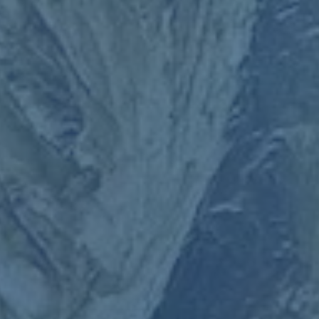
类别
健康保险
汽车保险
房屋保险
人寿保险
旅行保险
商业保险
最新文章