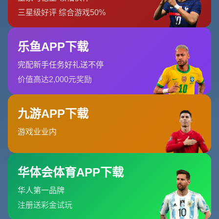
罗贝托作为一名中场球员，他凭借多才多艺的球技在巴萨的
战术安排中游刃有余。无论是司职后腰、边卫，还是中场的
任何位置，罗贝托总是能以出色的表现回报教练的信任。特
别是在2016年对阵大巴黎的欧冠比赛中，他打入了决定性
的进球，为巴萨完成了史诗级的逆转，也将自己的名字刻入
了队史。