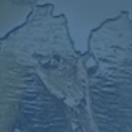
的转折点，这充分体现了教练团队在细节上的用心。
案例解析：卢克曼的爆发
以决赛中的英雄卢克曼为例，他的表现堪称教科书级别。作
为一名速度型前锋，卢克曼在比赛中展现了惊人的爆发力和
冷静的临门一脚。他的第一个进球来自一次快速反击，
精准
的跑位撕开了药厂的防线
；第二个进球则是利用角球机会头
球破门；而第三个进球更是个人能力的体现，他在禁区内晃
过两名防守球员后冷静推射得分。卢克曼的发挥不仅帮助亚
特兰大锁定胜局，也让他成为
欧联杯决赛
历史上首位上演帽
子戏法的球员。
团队精神：亚特兰大的制胜法宝