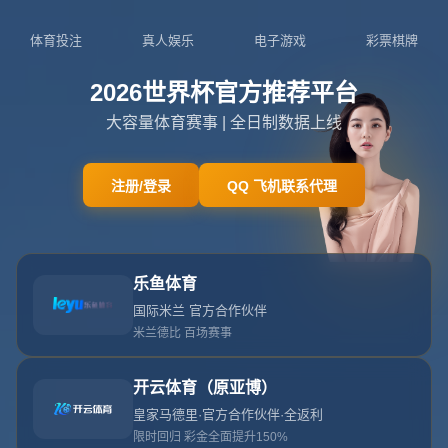
18668227325
admin@zhs-xingkongapp.com
亚
特
兰
大
意
甲
第
五
，
力
克
药
厂
捧
欧
联
杯
首页
亚特兰大意甲第五，力克药厂捧欧联杯
亚特兰大意甲第五 胜药厂夺欧联