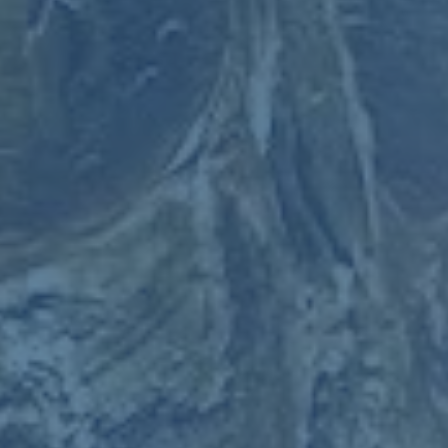
除了战术和个人能力，亚特兰大的成功还离不开他们的团队
精神。无论是在
意甲联赛
还是欧联杯赛场，球员们始终保持
着高度的默契和斗志。每一个进球背后，都是全队协作的结
果；每一次防守成功，都是球员们拼尽全力的体现。这种精
神在决赛中尤为明显，即使面对药厂的猛烈反扑，亚特兰大
的球员们依然保持冷静，最终守住了胜利果实。