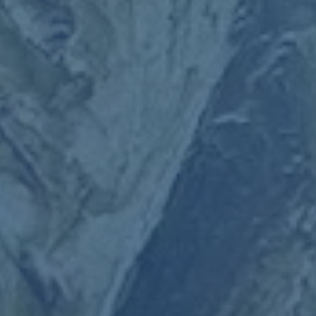
类别
健康保险
汽车保险
房屋保险
人寿保险
旅行保险
商业保险