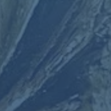
最新文章
阿尔维斯晒照观战德比：
被皇马球迷团团围住
2026-04-
12T01:28:36+08:00
伯纳乌将进行80天的装修
期间将不再举办比赛
2026-04-
11T01:28:37+08:00
阿斯票选皇马罚点人
选-60%的人支持贝林厄
姆主罚
2026-04-