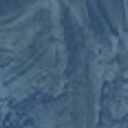
四 案例分析 一场比赛中的三次关键转折
如果把这场U20女足世界杯的开门红拆解为几个关键节点可
以更清晰地看到球队的成长轨迹其一是在上半场中段中国队
一度被对手压制在中后场很难组织起有效反击这时教练组通
过边线指导要求中场线整体前提五到七米并鼓励边后卫适度