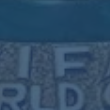
阿尔维斯晒照观战德比：
被皇马球迷团团围住
2026-04-
12T01:28:36+08:00
伯纳乌将进行80天的装修
期间将不再举办比赛
2026-04-
11T01:28:37+08:00
阿斯票选皇马罚点人
选-60%的人支持贝林厄
姆主罚
2026-04-
10T01:28:36+08:00