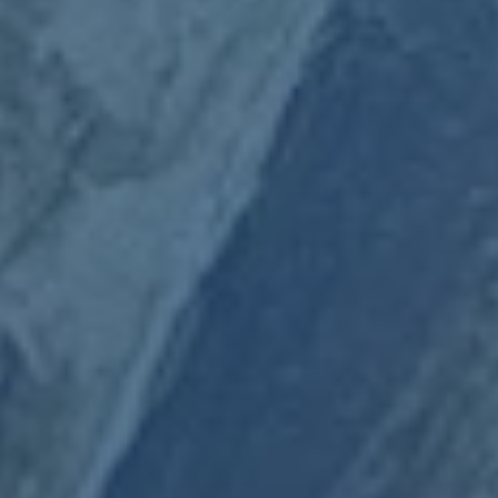
女足要想重返世界前列必须抓住青年层面这条决定未来上限
的主航道这支女足小花用一场胜利证明中国并不缺有天赋的
球员关键在于如何持续为她们提供高水平对抗环境和科学成
长路径
从个人层面看赵瑜洁沈梦雨这样在青年赛事中脱颖而出的球
员如果能够顺利过渡到成年国家队再结合留洋经历和国内职
业联赛锻炼很有可能成为未来十年中国女足中场的核心力量
她们在U20世界杯赛场上展现出来的视野和决策能力让人有
理由相信中国女足的技术风格会从过去偏重长传冲吊逐渐向
以控带攻注重节奏和脚下配合的方向演进
从整体层面看这场开门红也向外界释放出一个清晰的信号那
就是中国女足已经不再满足于单场的激情爆发而是开始追求
体系化的稳健和可持续的竞争力从青训到国家队从校园足球
到职业联赛一条更加清晰的女足发展链条正在被构建而U20
女足世界杯上每一次胜利每一个进球都是组成这条链条的关
键节点女足小花们用自己的奔跑和进球为中国女足的未来书