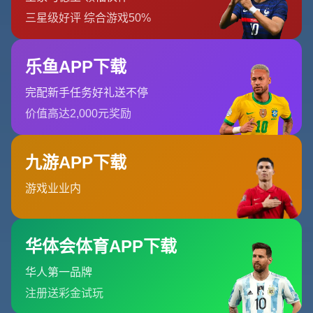
一 开门红背后是成熟度而非运气
很多人习惯把青年队的胜利归结为状态好或者运气佳但在这
场U20女足世界杯的比赛中细节显示这场开门红更像是一次
长期准备水到渠成的结果从阵型选择到人员调度再到比赛中
的节奏掌控都体现出教练组和球员对现代足球理解的不断加
深
中国队在开局阶段并没有一味大举压上而是通过稳固防守和
中场有序传导来逐步试探对手这表明球队在控局能力上有明
显提升当机会出现时前场球员能够快速完成由防守到进攻的
转换赵瑜洁的进球就来自一次有组织的逼抢和合理的跑位她
并不是凭感觉冲到禁区附近而是在观察队友站位和对方防线
空档后选择了最佳接应路径这一过程体现出她在青年球员中
少见的无球意识与判断能力