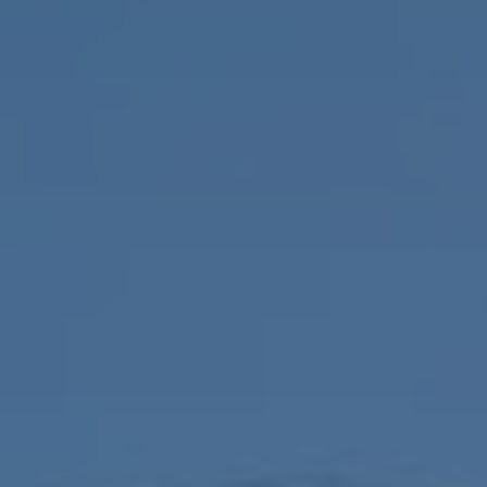
沈梦雨的进球则更像是整个球队训练质量的缩影她在禁区内
的停球调整射门动作连贯而冷静体现出长期磨练的基本功尤
为关键的是她在拿球前就完成了对门将站位和防守队员位置
的预判这类细节不仅仅是天赋的体现更是高质量青训体系长
时间打磨的必然结果当两名中场核心级别的球员都能在关键
战中挺身而出说明这支U20女足并不是依赖某个“超级射手”
而是拥有多点开花的进攻体系