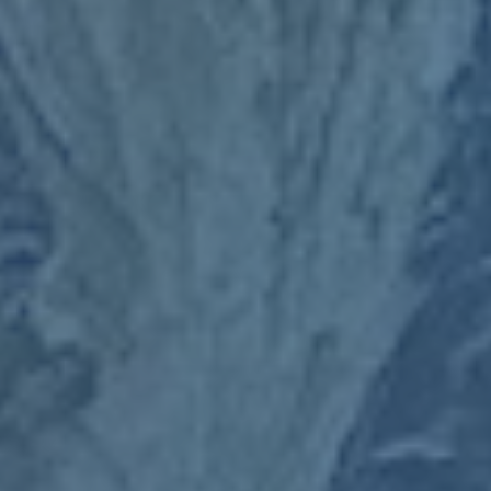
五 从开门红到长远布局 青年女足的时代机遇
U20女足世界杯的开门红当然不能说明一切但它具备重要的
指向性意义在当前世界女足整体水平不断提升的背景下中国