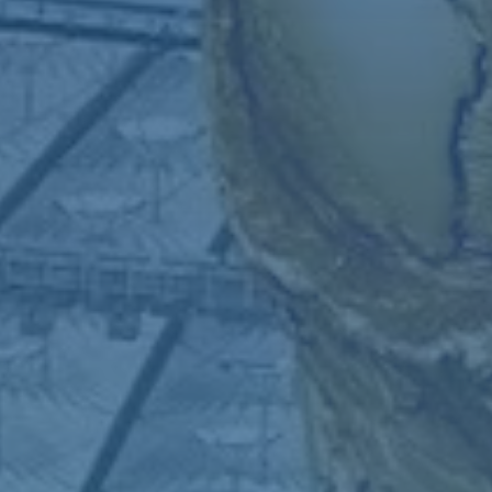
姆主罚
2026-04-
10T01:28:36+08:00
推荐新闻
组委会回应：卡塔尔队延迟抵达的责任
完全在卡方
欧洲杯焦点：探秘主持人雨涵的成长故
事与职业之路
2023第二届中青赛女子U14组落幕 上海
队获得冠军