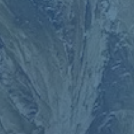
斯的位置稍微后撤，让他更多参与一脚出球与组织，再让莫
下半场，皇马逐渐夺回中场控制权，节奏不再被对手牵着
的触球次数与关键传球显著增加，而更值得玩味的是：年
道，身后有两位经验丰富的队友兜底。这样的比赛画面，
从俱乐部运营与品牌层面看，皇马将很快官宣莫德里奇克罗
星俱乐部”著称，但真正打动世界球迷的，并不仅是华丽的
利亚斯，从C罗到如今的中场双核，每一代球迷都有自己心
故事多讲一会儿，实际上是在强化一种身份认同——皇马不
续传统的百年豪门。在商业合作、全球市场拓展、青训吸
也会有声音提出质疑：在节奏越来越快、对抗愈发激烈的
守？面对这种疑问，需要回到一个关键问题——皇马究竟是将
渡期的灵活资源”？从近年来安切洛蒂的用人模式来看，两
手类型与比赛节奏进行有策略的安排。这意味着，续约并
项。当贝林厄姆需要冲击、卡马文加需要覆盖、楚阿梅尼
不同角色撞击比赛的关键节点，这种年龄结构与技战术职