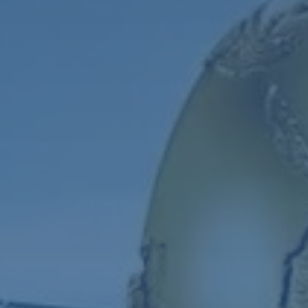
阿尔维斯晒照观战德比：
被皇马球迷团团围住
2026-04-
12T01:28:36+08:00
伯纳乌将进行80天的装
修 期间将不再举办比赛
2026-04-
11T01:28:37+08:00
阿斯票选皇马罚点人
选-60%的人支持贝林厄