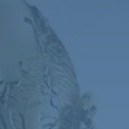
一种看不见却极其关键的资源。年轻球员在关键比赛中
仍然坚持正确的战术选择，这些都需要榜样的言传身
翻盘，还是主场遭遇困局，镜头中总能看到莫德里奇在
慢对手的情绪。这种影响很难被统计数据完全量化，却
强调续约“很快官宣”时，其实也是在向外界传递——皇