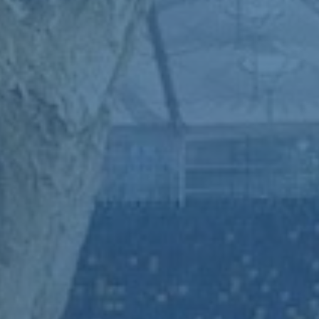
德里奇适度前插，在对方禁区前沿寻找“第二落点”。
走，最终完成逆转。赛后数据统计显示，两人在下半场
轻球员在战术执行上的果断程度明显提升，因为他们知
正是续约意义最具说服力的注脚。
斯续约，同样是一种文化叙事的延续。皇马从来以“巨
引援，而是那些贯穿一个时代的故事线：从劳尔到卡西
中的“白衣象征”。当俱乐部选择以续约的方式，让这段
是只追逐短期话题的流量球队，而是懂得尊重功勋与延
引力等方面，这种叙事都能构成无形资产。
现代足球中，继续倚重年过而立的中场，是不是一种保
续约视为“绝对主力的长期承诺”，还是将其视作“过
位老将的出场时间已经不再是“固定首发”，而是根据对
非否定年轻人，而是为整个中场组合提供更多战术选
负责拦截时，克罗斯与莫德里奇可以在不同时间段，以
责的多样化，恰恰是现代豪门保持竞争力的关键。