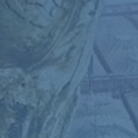
续约价值。某场欧冠淘汰赛，当皇马在客场早早丢球，
选择换上更多速度型球员，而是通过战术调度，将克罗