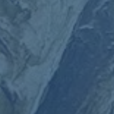
类别
健康保险
汽车保险
房屋保险