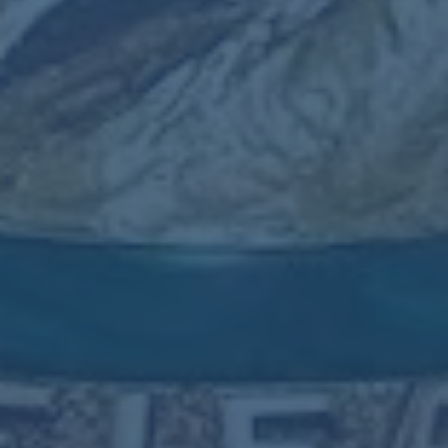
期间将不再举办比赛
2026-04-
11T01:28:37+08:00
阿斯票选皇马罚点人
选-60%的人支持贝林厄
姆主罚
2026-04-
10T01:28:36+08:00
推荐新闻
中超第8輪山東泰山2-0廣州城 克雷桑破門鄭錚任
意球破門.
中超爭冠組第16輪上海上港6-5上海申花 胡爾克點