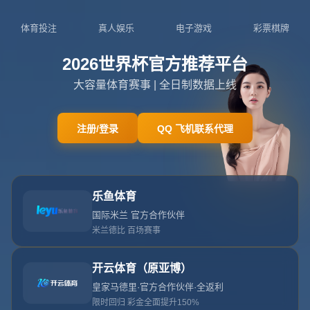
18668227325
admin@zhs-xingkongapp.com
高
拉
特
入
選
國
足
手
續
還
未
完
成
細
節
需
要
處
理
.
首页
高拉特入選國足手續還未完成細節需要處理.