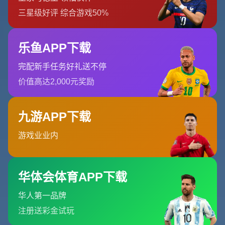
场上无法忽视的一颗明星。尽管高拉特近年来因伤病等问题
暂时离开了聚光灯，但他的潜力依旧被国足寄予厚望。
在中国足球寻求突破的大背景下，拥有世界级水平的归化球
员已被视为解决短期瓶颈的重要方案。高拉特的入选不仅将
大幅提升国足的中前场攻击力，也有望为球队注入更多信
心。然而，从归化手续到入队的过程并非一帆风顺，牵扯到
多方面的问题，包括法律、政策和时间节点等。
---
#### 手续未完成的症结：复杂性和挑战
尽管高拉特的归化身份已被落实，但其入选国足球队的**手
续仍需在申请、确认和审批环节中完成诸多关键步骤**。这
些环节需要合法合规，且流程复杂。尤其是假如高拉特在此
前归化手续中涉及有其他未处理好的技术性细节，可能会导
致延迟。例如：