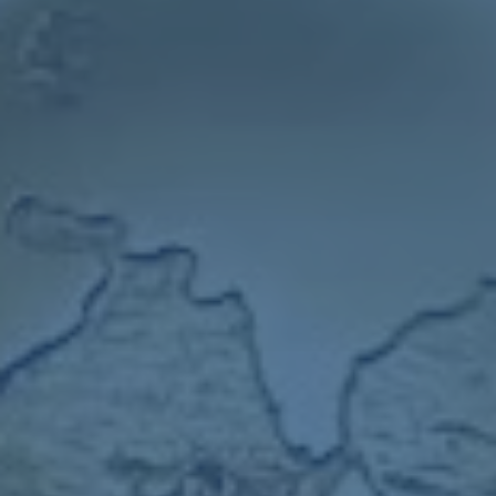
高拉特的情况并非个例。之前，另一名归化国脚艾克森
（Elkeson）在归化初期也面临处理手续时的繁琐问题，但
得益于各方的协调与配合，艾克森成功为中国男足完成亮
相。相比之下，高拉特因国际足坛规则更为严苛，更需要确
保每一步都符合国际标准。
值得一提的是，2023年初，FIFA更新并强化了关于归化球
员参赛的细则，明确要求球员必须满足“断开与原足协注册
关联”和“至少连续五年合法居住”两大硬性条件。高拉特虽
然符合居住条件，但与巴西足球的“过往联系”恐成为推进手
续的关键阻碍。