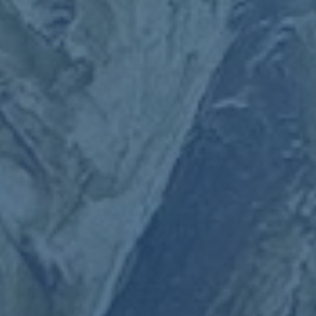
类别
健康保险
汽车保险
房屋保险
人寿保险
旅行保险
商业保险