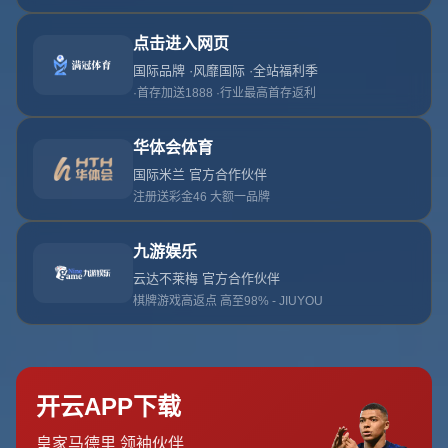
**西班牙队在世预赛欧洲区第二轮以2-1力克格鲁吉亚：托
雷斯和奥尔莫的关键角色**
在本届世界杯预选赛欧洲区的角逐中，**西班牙足球队**
通过一场紧张激烈的比赛，以2-1击败了劲敌格鲁吉亚。这
样的胜利不仅巩固了西班牙在小组中的排名，也展示了球队
关键球员在重要时刻的出色表现。本场比赛中，费兰·托雷
斯和丹尼·奥尔莫的进球成为全场亮点，尤其是奥尔莫在补
时阶段的绝杀，引发了球迷的热议和赞赏。
**西班牙对战格鲁吉亚：考验与挑战**
这场比赛对西班牙队来说并不轻松。格鲁吉亚队年轻有为，
防守稳固，并且在主场作战时通常能够给对手制造不小的麻
烦。比赛伊始，格鲁吉亚就表现出了极强的斗志和战斗力，
给西班牙的后防线造成了一定压力。面对主队的猛烈攻势，
西班牙队通过其丰富的比赛经验和控球能力进行稳扎稳打的