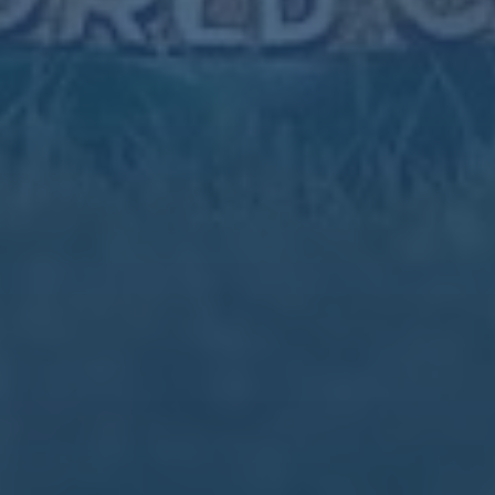
有望成為全明星.
订阅新闻通讯
随时了解我们的最新动态！订阅我们的时事通讯即可收到独
家内容和特别优惠。
订阅我们的服务