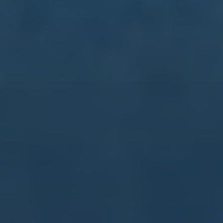
首页
关于我们
服务
团队
新闻中心
联系我们
联系我们
18668227325
邮箱
admin@zhs-xingkongapp.com
Copyright 2024
星空体育（中国）官方网站-SKY