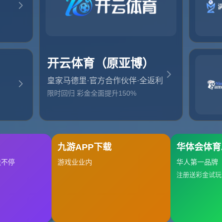
皇馬明顯比去年下滑.
# 歐文：沒有任何球隊能在英超及歐冠挑戰曼城，皇馬明
在近幾年的歐洲足壇，曼城無疑成為了最具有統治力的球
的實力都讓對手難以匹敵。前英格蘭明星球員邁克爾·歐文
和歐冠的雙線賽事中對曼城構成真正威脅**，並且特別提
論引起了粉絲與專家的廣泛討論。