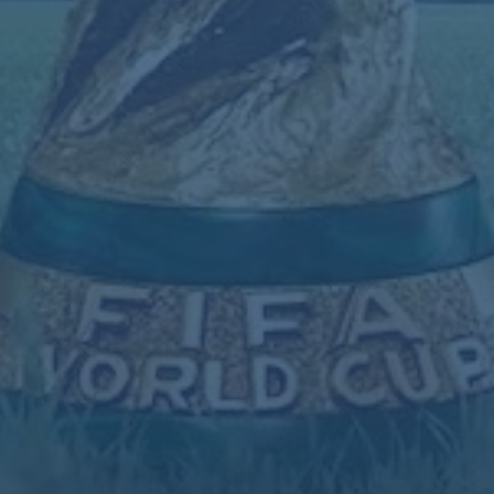
戰。然而，無論是歐冠的常青樹皇馬，還是英超其他強隊
主地位。
### 小結
曼城的穩定性、靈活性以及多線作戰的深厚實力，讓他們
容更新和戰術革新上面臨挑戰。邁克爾·歐文的言論或許存
是最接近“無敵”的球隊**，而足球世界也在等待真正的挑
本文关键词:
星空体育