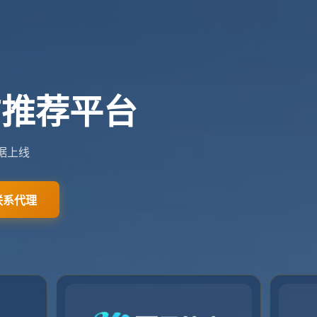
关于星空体育
服务
单独服务
新闻中
何
球
隊
能
在
英
超
年
下
滑
.