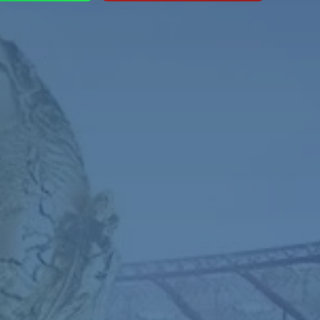
全面提升。從球員的陣容深度到主教練瓜迪奧拉的戰術
資源，不論是德布勞內、哈蘭德，還是羅德里，這些核心
密集賽程，替補球員如福登和阿爾瓦雷斯也能在關鍵時
始終佔據主動。
控球率還是高壓逼搶的效率，曼城的比賽總能讓對手疲於
多變的陣型，而這正是歐洲許多球隊最缺乏的特點之
一支歐冠賽場上的霸主。然而，邁克爾·歐文指出，目