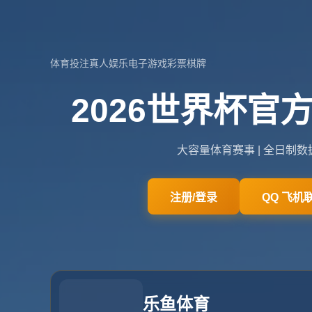
18668227325
admin@zhs-xingkongapp.com
首页
歐
文
：
沒
有
任
皇
馬
明
顯
比
去