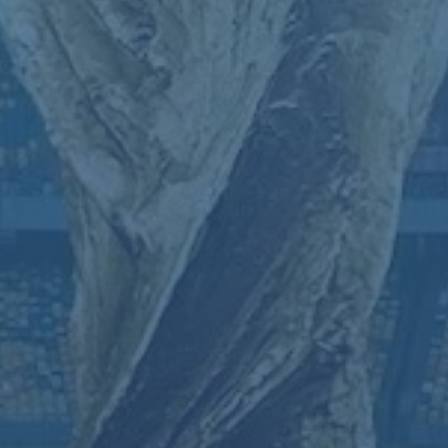
對於曼城的競爭對手來說，**如何在面對這支已經進入“成