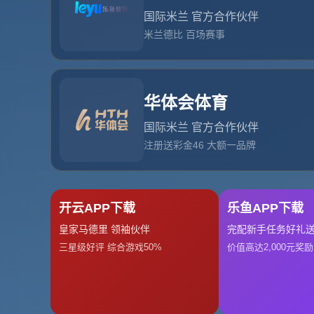
首页
歐文：沒有任何球隊能在英超及歐冠挑戰曼城 
类别