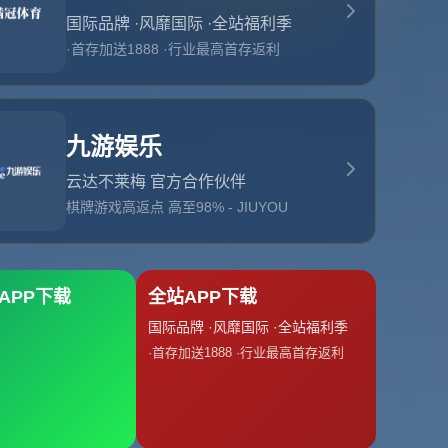
顯比去年下滑
隊之一。無論是在英超還是歐冠，他們的穩定性和強大
近日接受採訪時指出，目前**沒有任何球隊能夠在英超
到傳統豪門皇家馬德里的實力明顯不如去年。這一番言