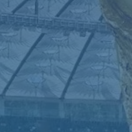
阿尔维斯晒照观战德比：
被皇马球迷团团围住
2026-04-
12T01:28:36+08:00
伯纳乌将进行80天的装
修 期间将不再举办比赛
2026-04-
11T01:28:37+08:00
阿斯票选皇马罚点人
选-60%的人支持贝林厄
姆主罚
2026-04-
10T01:28:36+08:00